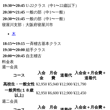
19:30〜20:45
U-22クラス（中1〜22歳以下）
20:30〜21:45
一般の部（中1〜一般）
20:30〜21:45
一般の部（中1〜一般）
寝屋川支部：大阪府寝屋川市
木
18:15〜19:15
一斉稽古基本クラス
19:30〜20:00
組手クラス
20:00〜20:45
自主稽古
料金表
週一会員
入会
月会
入会金＋月会費＋
コース
道着代
金
費
道着代
高校生・一般女性
¥2,950
¥5,940
¥12,900
¥21,790
一般男性(１８歳
¥2,950
¥6,600
¥12,900
¥22,450
以上]
週二会員
入会
月会
入会金＋月会費＋
コース
道着代