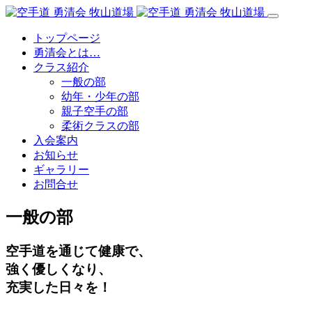
Skip
to
content
トップページ
勇清会とは…
クラス紹介
一般の部
幼年・少年の部
親子空手の部
柔術クラスの部
入会案内
お知らせ
ギャラリー
お問合せ
一般の部
空手道を通じて健康で、
強く優しくなり、
充実した日々を！