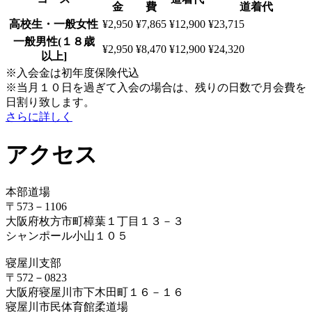
金
費
道着代
高校生・一般女性
¥2,950
¥7,865
¥12,900
¥23,715
一般男性(１８歳
¥2,950
¥8,470
¥12,900
¥24,320
以上]
※入会金は初年度保険代込
※当月１０日を過ぎて入会の場合は、残りの日数で月会費を
日割り致します。
さらに詳しく
アクセス
本部道場
〒573－1106
大阪府枚方市町樟葉１丁目１３－３
シャンポール小山１０５
寝屋川支部
〒572－0823
大阪府寝屋川市下木田町１６－１６
寝屋川市民体育館柔道場